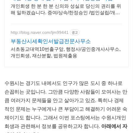
리 빠름
개인회생 한 분 한 분 신의와 성실로 당신의 권리를 위
해 일하겠습니다. 증여/상속/한정승인 /법인설립/개인
회생/소장/답변서/개명/법인 부동산등기/압류추심
http://blog.naver.com/ljm99441
광고
부동산시세확인서발급전문사무소
서초동교대역10번출구앞, 행정사/공인중개사사무소,
개인회생, 재산분할, 법원제출용
수원시는 경기도 내에서도 인구가 많은 도시 중 하나로
손꼽히는 곳입니다. 그만큼 다양한 사람들이 모여사는 만
큼 여러가지 문제들을 안고 살아가고 있죠. 특히나 경제
적인 문제는 누구에게나 큰 부담이고 해결하기 어려운 숙
제이기도 합니다. 그래서 이번 포스팅에서는 수원시개인
회생과 관련해서 정보를 공유하고자 합니다.
아래에서 자