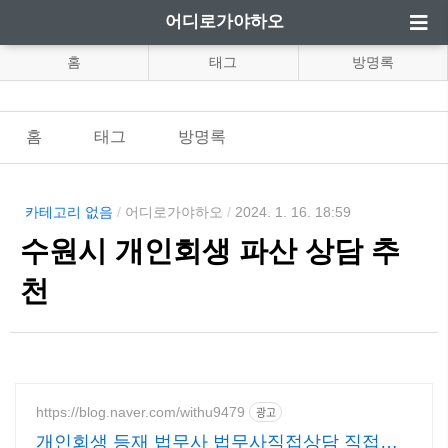
어디로가야하오
홈
태그
방명록
홈
태그
방명록
카테고리 없음
/
어디로가야하오
/
2024. 1. 16. 18:59
수원시 개인회생 파산 상담 추
천
https://blog.naver.com/withu9479
광고
개인회생 등재 법무사 법무사직접상담 직접처