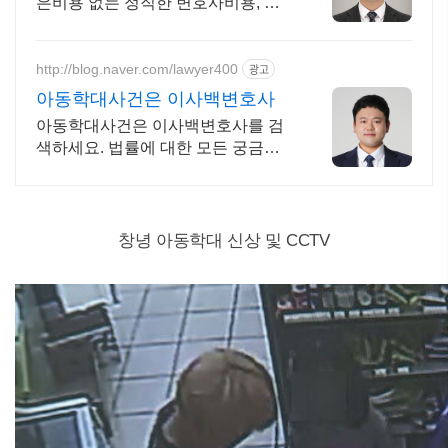
은비용 없는 정직한 변호사비용, 수
임료 정찰제 정직한 변호사, 합리적
인 가성비로 최고의 결과를 만나보세
요.
http://blog.naver.com/lawyer400
광고
아동학대사건은 이사백변호사
아동학대사건은 이사백변호사를 검
색하세요. 법률에 대한 모든 궁금증
은 이사백변호사!
창녕 아동학대 신상 및 CCTV