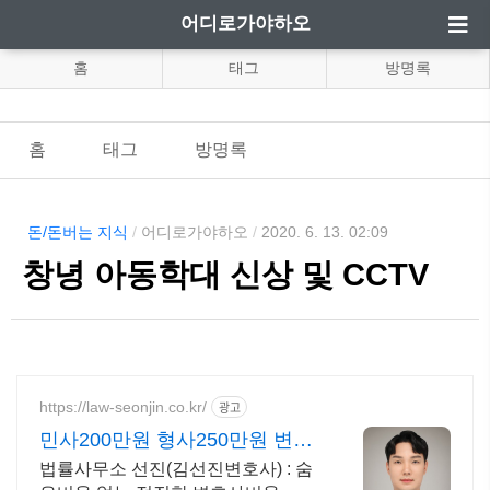
어디로가야하오
홈
태그
방명록
홈
태그
방명록
돈/돈버는 지식
/
어디로가야하오
/
2020. 6. 13. 02:09
창녕 아동학대 신상 및 CCTV
https://law-seonjin.co.kr/
광고
민사200만원 형사250만원 변호
사선임비용 수임료 정찰제
법률사무소 선진(김선진변호사) : 숨