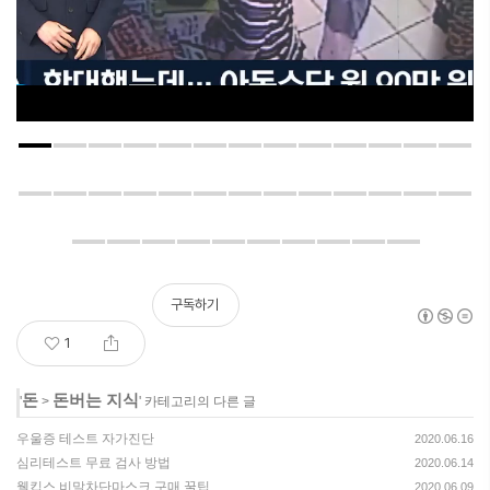
구독하기
1
돈
돈버는 지식
'
>
' 카테고리의 다른 글
우울증 테스트 자가진단
2020.06.16
심리테스트 무료 검사 방법
2020.06.14
웰킵스 비말차단마스크 구매 꿀팁
2020.06.09