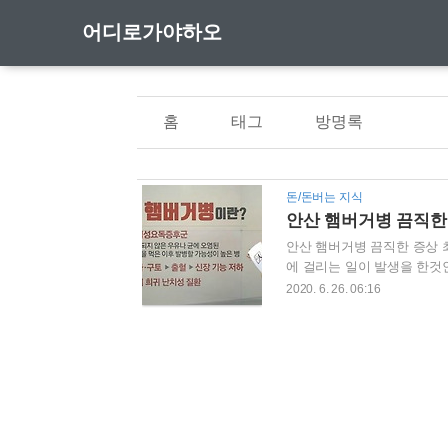
어디로가야하오
홈
태그
방명록
돈/돈버는 지식
안산 햄버거병 끔직한
안산 햄버거병 끔직한 증상 
에 걸리는 일이 발생을 한것
다 안산시 상록보건소에서는 
2020. 6. 26. 06:16
이는 유치원생이 99명까지 
자가 급증하고 있습니다 장기
사 , 혈변 그리고 식중독 
었습니다 이 햄버거병은 별다