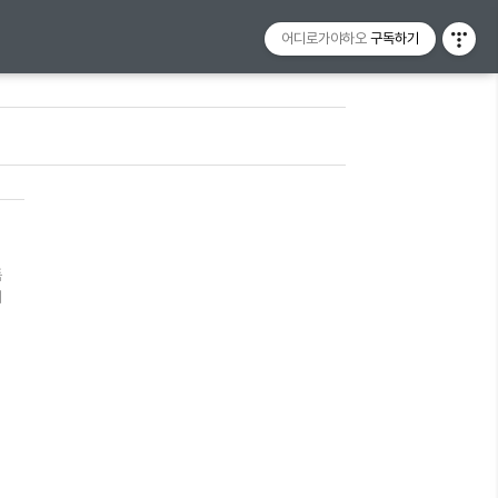
어디로가야하오
구독하기
독
니
환
설