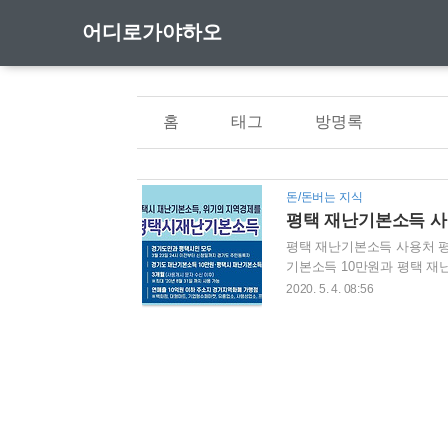
어디로가야하오
홈
태그
방명록
돈/돈버는 지식
평택 재난기본소득 
평택 재난기본소득 사용처 
기본소득 10만원과 평택 재난
일 까지로 공지가 되어 있습
2020. 5. 4. 08:56
는데요 일단 기본적인 내용부
까지 입니다 이미 날짜가 지
을 신청 하셨다면 4월 29일
있어서 일부 시간이 소요가 