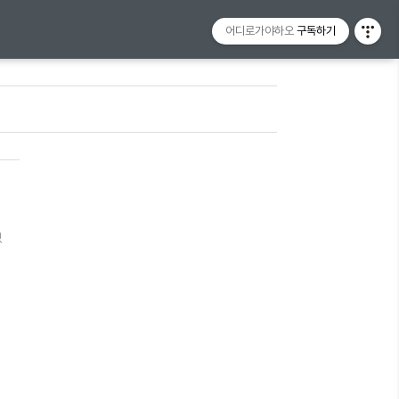
어디로가야하오
구독하기
있
꿀
크