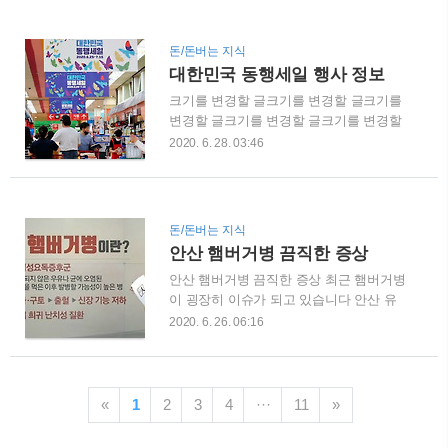
굉장히 빠르게 변하는데요 환자의 정서가
처음이기도 한데요 금값도 뉴욕 증시처럼
정상에서부터 우울 분노가 자주 오기도 하
2분기 4분기 들어서 가파르게 오르고 있습
고 전세자금대출 충동적이기에 자해 행위
니다 금값에 대한 블룸버그 통신은 전문가
돈/돈버는 지식
까지도 하는데요 전세자금대출 평생동안
를 통해서 각국 중앙은행이 공격적으로 돈
대한민국 동행세일 행사 정보
1~1.5% 정도 병에 걸릴수 있습니다 의존
을 풀었다..
크기를 변경할 글크기를 변경할 글크기를
성 성격장애와 함께 오는 병이 또하나가
변경할 글크기를 변경할 글크기를 변경할
인격장애 인데요 여자 환자가 더 많다고
글크기를 변경할 글크기를 변경할 글크기
하는데 전세자금대출 최근의 역학조사에
2020. 6. 28. 03:46
를 변경할 글크기를 변경할 글크기를 변경
서는 성별차이는 크게 없다고 합니다 경계
할 글크기를 변경할 글 대한민국 동행세일
성 성격장애에 대한 원인에 대해서는 유전
행사 정보 코로나 19 극복으로 인해서 소
적인 요인도 크지만 병리를 유발 하려는
비를 촉진하기 위해서 대규모 할인 행사를
관계 경험이 상호작용을 하기도 합니다 경
돈/돈버는 지식
진행 합니다 동행세일은 26일부터 7월 12
계성 성격장애는 우선적으로 유전이 크기
안산 햄버거병 끔직한 증상
일까지 진행이 되고 동행세일 같은 경우에
도 한데 정서 조절 능력 그리고 충동성이
안산 햄버거병 끔직한 증상 최근 햄버거병
는 전국 전통시장 그리고 소상공인 뿐만
관련이 되..
이 굉장히 이슈가 되고 있습니다 안산 유
아니라 백화점 , 마트 큰 대형 유통업체들
치원생들이 단체로 식중독에 걸리는 일이
도 참여를 하는데요 동행세일의 취지가 너
2020. 6. 26. 06:16
발생을 한것인데요 이들중에 일부 몇몇은
무나도 좋은것 같습니다 많은분들이 어려
햄버거병 진단을 받았기에 충격을 안겨주
워 하는 지금 모두가 좋은 의미인데요 계
고 있습니다 안산시 상록보건소에서는 상
속해서 알아볼까요 ? 동행세일은 전국 633
록구에 있는 한 유치원에서 구토와 그리고
개 전통시장 그리고 상점가는 경품 이벤트
«
1
2
3
4
···
11
»
설사 , 복통 식중독 의심증상을 보이는 유
그리고 문화 , 장보기 체험 등등 오프라인
치원생이 99명까지 늘었다고 이야기를 했
행사들이 열리게 되는데요 동..