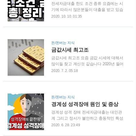
전세자금대출 한도 조건 종류 요즘에는 시
체크카드 종류 알뜰교통카드 체크카드의
기에 따라서 많은분들이 대출을 받고 있습
종류들은 굉장히 많이 있습니다 하지만 그
니다 특히나 전세자금을 마련하기 위한 대
중에서도 대표적으로 3개의 카드가 있는데
2020. 10. 10. 01:35
출을 많이들 찾아보고 계시는데요 저도 전
요 그중에서 신한카드 기준으로 혜택 살펴
세자금대출을 알아보는 와중에 많이 헷갈
볼게요 1. 신한카드 (체크) - 대중교통 10%
리는 부분들이 있어서 이렇게 정리를 하게
캐시백 - gs편의점 이용시에 최고 7% 캐시
되었습니다 정리를 하면서 많은 도움이 되
백 - 놀이공원 및 영화 할인 서비스 - 서점/
돈/돈버는 지식
었으면 하는 바램입니다 청년 전세자금대
학원/토익 응시료 캐시백 더욱 자세한 알
금값시세 최고조
출 = 버팀목대출 우선 청년전세자금대출
뜰교통카드 신한 체크카드 ..
금값시세 최고조 요즘 금값 시세에 대해서
여러분들이 많이 알고 계실겁니다 이 용어
많이들 찾고 계신것 같습니다 2020년 들어
자체가 조금은 낯설다고 느껴질수가 있는
서 지금 최고조를 찍게 되었는데요 국제
데 간단하고 심플하게 말씀을 드리자면 청
2020. 7. 2. 05:18
금값이 온스당 1800달러를 돌파를 하게 되
년 전세자금대출은 버팀목대출 하고 같은
었습니다 금값으로 재테크를 하시는분들
말 입니다 실제로 전세자금대출을 받는데
은 지금쯤 엄청나게 이득을 보셨겠네요 부
있어서 가장 인기가 있는 대출이라고 봐도
럽습니다 ㅠ 지난달 30일 뉴욕 상품 거래
무방합니다 자세한 사항들은 밑에 내용들
돈/돈버는 지식
소에서 8월 금은 전날보다 온스당 1.1%
을 한번 봐주세요 간단하게 요약을 드리자
경계성 성격장애 원인 및 증상
19.3달러 오른 1800.5달러를 기록을 했는
면 1. 대출금리 : 1.5%~2.1% 2. ..
경계성 성격 장애 전세자금대출는 대인관
데요 금값은 2011년 최고 수준이기도 하고
계 그리고 정서가 불안하고 충동적인 특성
약 4년만에 분기 기준으로 최고의 상승폭
을 가지고 있습니다 전세자금대출 스스로
으로 오르기도 했습니다 금 선물 시세가
2020. 6. 28. 23:49
타인에 대한 평가가 일관적이지 않으면서
1800달러를 넘기는것은 2011년 11월 이후