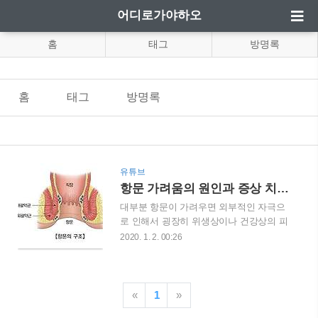
어디로가야하오
홈
태그
방명록
홈
태그
방명록
유튜브
항문 가려움의 원인과 증상 치료법까지
대부분 항문이 가려우면 외부적인 자극으
로 인해서 굉장히 위생상이나 건강상의 피
해를 입게 되는데 이런 증상의 병명은 항
2020. 1. 2. 00:26
문 소양증이다 항문 소양증은 항문 주위에
느껴지는 심한 가려움이 있는 증상을 이야
기 하는데 이건 증상이지 질환이 아니며
항문 주위에 신경조직이 많아서 어떤 자극
«
1
»
도 민감하게 느껴질수 밖에 없다 세계적으