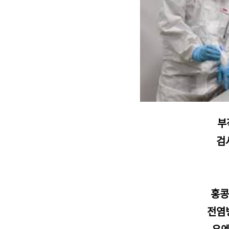
부
검
홍콩
전염