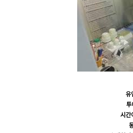
유
투
시간