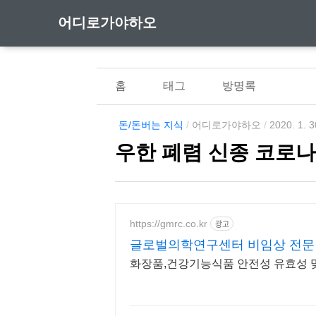
어디로가야하오
홈
태그
방명록
돈/돈버는 지식
/
어디로가야하오
/
2020. 1. 3
우한 폐렴 신종 코로나
https://gmrc.co.kr
광고
글로벌의학연구센터 비임상 전문
화장품,건강기능식품 안전성 유효성 