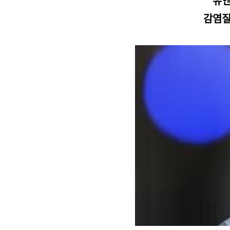
유엔
감염질