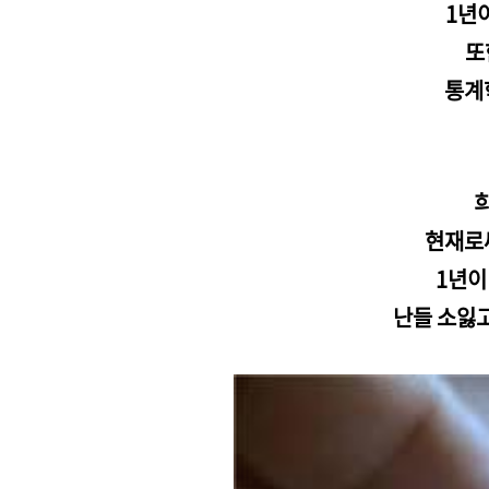
1년
또
통계
현재로
1년이
난들 소잃고