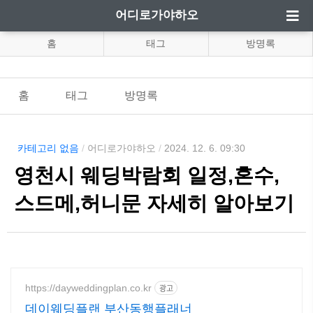
어디로가야하오
홈
태그
방명록
홈
태그
방명록
카테고리 없음
/
어디로가야하오
/
2024. 12. 6. 09:30
영천시 웨딩박람회 일정,혼수,
스드메,허니문 자세히 알아보기
https://dayweddingplan.co.kr
광고
데이웨딩플랜 부산동행플래너