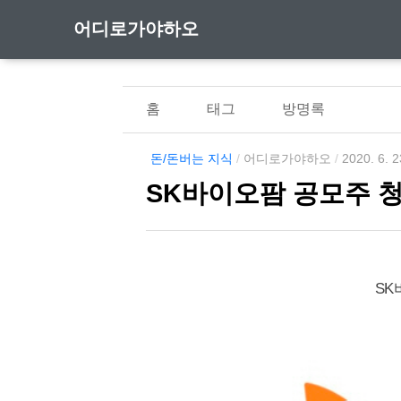
어디로가야하오
홈
태그
방명록
돈/돈버는 지식
/
어디로가야하오
/
2020. 6. 2
SK바이오팜 공모주 
SK