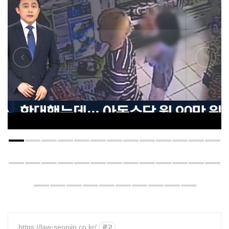
https://law-seonjin.co.kr/
광고