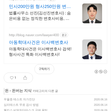
민사200만원 형사250만원 변호
사선임비용 수임료 정찰제
법률사무소 선진(김선진변호사) : 숨
은비용 없는 정직한 변호사비용, 수
임료 정찰제 정직한 변호사, 합리적
인 가성비로 최고의 결과를 만나보세
요.
http://blog.naver.com/lawyer400
광고
아동학대사건은 이사백변호사
아동학대사건은 이사백변호사 검색!
형사사건 특화 이사백변호사!
구독하기
1
돈
돈버는 지식
'
>
' 카테고리의 다른 글
우울증 테스트 자가진단
2020.06.16
심리테스트 무료 검사 방법
2020.06.14
웰킵스 비말차단마스크 구매 꿀팁
2020.06.09