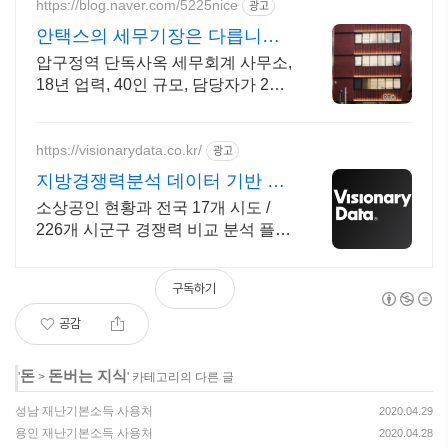
https://blog.naver.com/5225nice
광고
안택스의 세무기장은 다릅니다
2인 담당 케어로 즉시 소통
압구정역 단독사옥 세무회계 사무소,
18년 업력, 40인 규모, 담당자가 2명
기장계약시 부가가치세 신고 무료/
기장료 1개월 무료/ 소급 기장료 무
료.
https://visionarydata.co.kr/
광고
지방경쟁력분석 데이터 기반 지
역정책 수립
소상공인 현황과 전국 17개 시도 /
226개 시군구 경쟁력 비교 분석 플랫
폼 신용카드 결제정보 기반 지역경제
분석솔루션
구독하기
공감
돈
돈버는 지식
'
>
' 카테고리의 다른 글
성남 재난기본소득 사용처
2020.04.29
용인 재난기본소득 사용처
2020.04.28