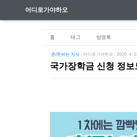
어디로가야하오
홈
태그
방명록
돈/돈버는 지식
/
어디로가야하오
/
2020. 4. 1
국가장학금 신청 정보모