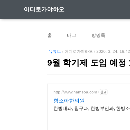
어디로가야하오
홈
태그
방명록
유튜브
/
어디로가야하오
/
2020. 3. 24. 16:4
9월 학기제 도입 예정 
http://www.hamsoa.com
광고
함소아한의원
한방내과, 침구과, 한방부인과, 한방